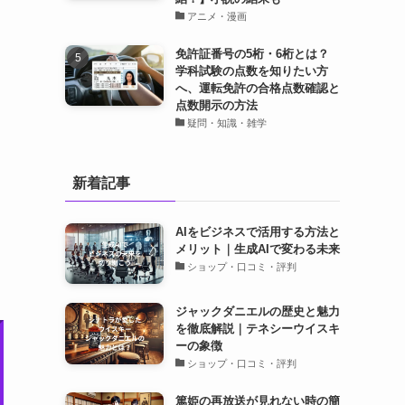
アニメ・漫画
免許証番号の5桁・6桁とは？
学科試験の点数を知りたい方
へ、運転免許の合格点数確認と
点数開示の方法
疑問・知識・雑学
新着記事
AIをビジネスで活用する方法と
メリット｜生成AIで変わる未来
ショップ・口コミ・評判
ジャックダニエルの歴史と魅力
を徹底解説｜テネシーウイスキ
ーの象徴
ショップ・口コミ・評判
篤姫の再放送が見れない時の簡