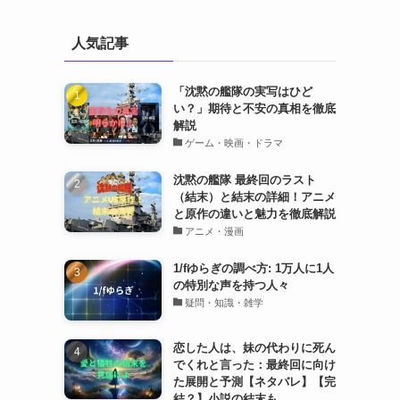
人気記事
「沈黙の艦隊の実写はひど
い？」期待と不安の真相を徹底
解説
ゲーム・映画・ドラマ
沈黙の艦隊 最終回のラスト
（結末）と結末の詳細！アニメ
と原作の違いと魅力を徹底解説
アニメ・漫画
1/fゆらぎの調べ方: 1万人に1人
の特別な声を持つ人々
疑問・知識・雑学
恋した人は、妹の代わりに死ん
でくれと言った：最終回に向け
た展開と予測【ネタバレ】【完
結？】小説の結末も