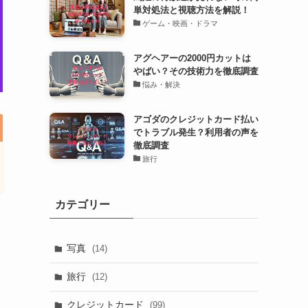
単対処法と視聴方法を解説！
ゲーム・映画・ドラマ
アグヘアーの2000円カットは
やばい？その技術力を徹底調査
悩み・解決
アゴダのクレジットカード払い
でトラブル発生？利用者の声を
徹底調査
旅行
カテゴリー
写真
(14)
旅行
(12)
クレジットカード
(99)