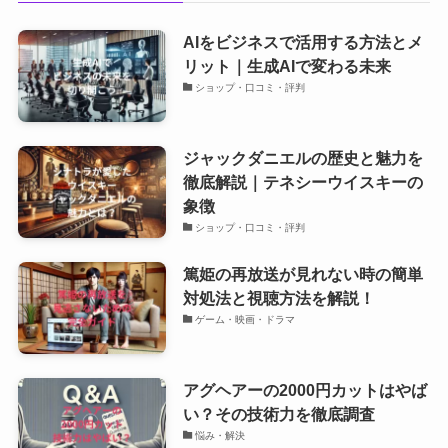
AIをビジネスで活用する方法とメ
リット｜生成AIで変わる未来
ショップ・口コミ・評判
ジャックダニエルの歴史と魅力を
徹底解説｜テネシーウイスキーの
象徴
ショップ・口コミ・評判
篤姫の再放送が見れない時の簡単
対処法と視聴方法を解説！
ゲーム・映画・ドラマ
アグヘアーの2000円カットはやば
い？その技術力を徹底調査
悩み・解決