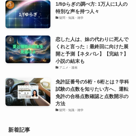
1/fゆらぎの調べ方: 1万人に1人の
特別な声を持つ人々
疑問・知識・雑学
恋した人は、妹の代わりに死んで
くれと言った：最終回に向けた展
開と予測【ネタバレ】【完結？】
小説の結末も
アニメ・漫画
免許証番号の5桁・6桁とは？学科
試験の点数を知りたい方へ、運転
免許の合格点数確認と点数開示の
方法
疑問・知識・雑学
新着記事