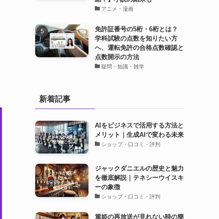
アニメ・漫画
免許証番号の5桁・6桁とは？
学科試験の点数を知りたい方
へ、運転免許の合格点数確認と
点数開示の方法
疑問・知識・雑学
新着記事
AIをビジネスで活用する方法と
メリット｜生成AIで変わる未来
ショップ・口コミ・評判
ジャックダニエルの歴史と魅力
を徹底解説｜テネシーウイスキ
ーの象徴
ショップ・口コミ・評判
篤姫の再放送が見れない時の簡