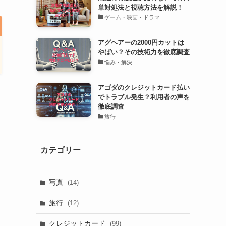
単対処法と視聴方法を解説！
ゲーム・映画・ドラマ
アグヘアーの2000円カットは
やばい？その技術力を徹底調査
悩み・解決
アゴダのクレジットカード払い
でトラブル発生？利用者の声を
徹底調査
旅行
カテゴリー
写真
(14)
旅行
(12)
クレジットカード
(99)