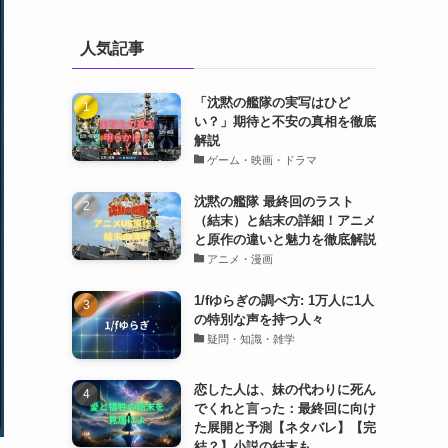
人気記事
「沈黙の艦隊の実写はひど
い？」期待と不安の真相を徹底
解説
ゲーム・映画・ドラマ
沈黙の艦隊 最終回のラスト
（結末）と結末の詳細！アニメ
と原作の違いと魅力を徹底解説
アニメ・漫画
1/fゆらぎの調べ方: 1万人に1人
の特別な声を持つ人々
疑問・知識・雑学
恋した人は、妹の代わりに死ん
でくれと言った：最終回に向け
た展開と予測【ネタバレ】【完
結？】小説の結末も