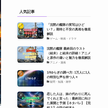
人気記事
「沈黙の艦隊の実写はひど
い？」期待と不安の真相を徹底
解説
ゲーム・映画・ドラマ
沈黙の艦隊 最終回のラスト
（結末）と結末の詳細！アニメ
と原作の違いと魅力を徹底解説
アニメ・漫画
1/fゆらぎの調べ方: 1万人に1人
の特別な声を持つ人々
疑問・知識・雑学
恋した人は、妹の代わりに死ん
でくれと言った：最終回に向け
た展開と予測【ネタバレ】【完
結？】小説の結末も