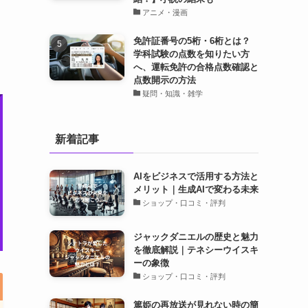
アニメ・漫画
免許証番号の5桁・6桁とは？
学科試験の点数を知りたい方
へ、運転免許の合格点数確認と
点数開示の方法
疑問・知識・雑学
新着記事
AIをビジネスで活用する方法と
メリット｜生成AIで変わる未来
ショップ・口コミ・評判
ジャックダニエルの歴史と魅力
を徹底解説｜テネシーウイスキ
ーの象徴
ショップ・口コミ・評判
篤姫の再放送が見れない時の簡