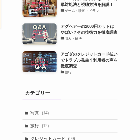
単対処法と視聴方法を解説！
ゲーム・映画・ドラマ
アグヘアーの2000円カットは
やばい？その技術力を徹底調査
悩み・解決
アゴダのクレジットカード払い
でトラブル発生？利用者の声を
徹底調査
旅行
カテゴリー
写真
(14)
旅行
(12)
クレジットカード
(99)