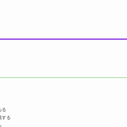
ある
成する
る