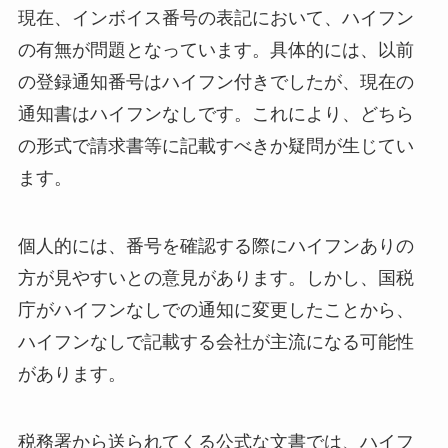
現在、インボイス番号の表記において、ハイフン
の有無が問題となっています。具体的には、以前
の登録通知番号はハイフン付きでしたが、現在の
通知書はハイフンなしです。これにより、どちら
の形式で請求書等に記載すべきか疑問が生じてい
ます。
個人的には、番号を確認する際にハイフンありの
方が見やすいとの意見があります。しかし、国税
庁がハイフンなしでの通知に変更したことから、
ハイフンなしで記載する会社が主流になる可能性
があります。
税務署から送られてくる公式な文書では、ハイフ