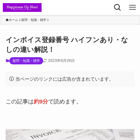
ホーム
疑問・知識・雑学
インボイス登録番号 ハイフンあり・な
しの違い解説！
2023年9月26日
疑問・知識・雑学
当ページのリンクには広告が含まれています。
この記事は
約9分
で読めます。