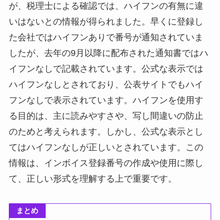
が、税理士による確認では、ハイフンの有無に違
いはないとの情報が得られました。早くに登録し
た会社ではハイフンありで番号が通知されていま
したが、去年の9月以降に配布された通知書ではハ
イフンなしで記載されています。公式な表示では
ハイフンなしとされており、公表サイトでもハイ
フンなしで表示されています。ハイフンを使用す
る目的は、主に読みやすさや、写し間違いの防止
のためと考えられます。しかし、公式な表示とし
てはハイフンなしが正しいとされています。この
情報は、インボイス登録番号の作成や使用に際し
て、正しい形式を理解する上で重要です。
まとめ