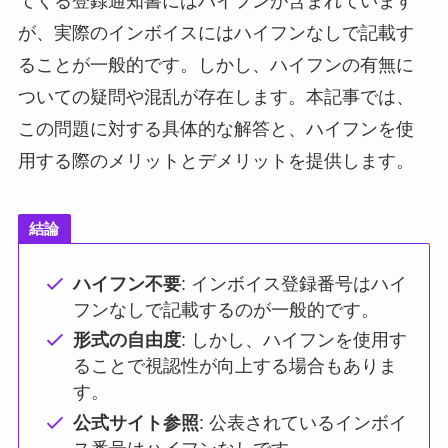
てくる登録通知書にはハイフンが含まれています
が、実際のインボイスにはハイフンなしで記載す
ることが一般的です。しかし、ハイフンの有無に
ついての疑問や混乱が存在します。本記事では、
この問題に対する具体的な解答と、ハイフンを使
用する際のメリットとデメリットを提供します。
結論
ハイフン不要
: インボイス登録番号はハイ
フンなしで記載するのが一般的です。
形式の自由度
: しかし、ハイフンを使用す
ることで視認性が向上する場合もありま
す。
公式サイト参照
: 公表されているインボイ