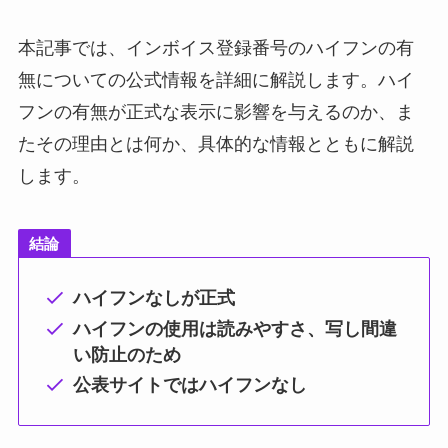
本記事では、インボイス登録番号のハイフンの有
無についての公式情報を詳細に解説します。ハイ
フンの有無が正式な表示に影響を与えるのか、ま
たその理由とは何か、具体的な情報とともに解説
します。
結論
ハイフンなしが正式
ハイフンの使用は読みやすさ、写し間違
い防止のため
公表サイトではハイフンなし