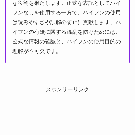
な役割を果たします。正式な表記としてハイ
フンなしを使用する一方で、ハイフンの使用
は読みやすさや誤解の防止に貢献します。ハ
イフンの有無に関する混乱を防ぐためには、
公式な情報の確認と、ハイフンの使用目的の
理解が不可欠です。
スポンサーリンク