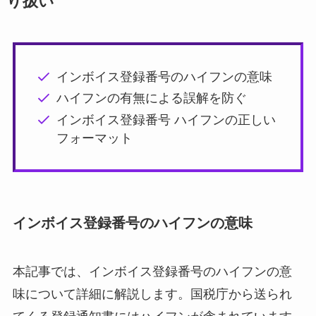
り扱い
インボイス登録番号のハイフンの意味
ハイフンの有無による誤解を防ぐ
インボイス登録番号 ハイフンの正しい
フォーマット
インボイス登録番号のハイフンの意味
本記事では、インボイス登録番号のハイフンの意
味について詳細に解説します。国税庁から送られ