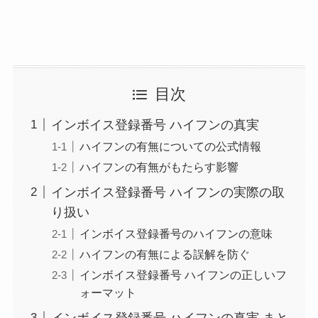
目次
インボイス登録番号 ハイフンの真実
ハイフンの有無についての公式情報
ハイフンの有無がもたらす影響
インボイス登録番号 ハイフンの実際の取
り扱い
インボイス登録番号のハイフンの意味
ハイフンの有無による誤解を防ぐ
インボイス登録番号 ハイフンの正しいフ
ォーマット
インボイス登録番号 ハイフンの真実 まと