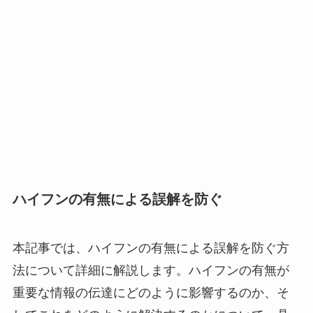
ハイフンの有無による誤解を防ぐ
本記事では、ハイフンの有無による誤解を防ぐ方
法について詳細に解説します。ハイフンの有無が
重要な情報の伝達にどのように影響するのか、そ