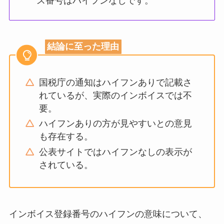
ス番号はハイフンなしです。
結論に至った理由
国税庁の通知はハイフンありで記載さ
れているが、実際のインボイスでは不
要。
ハイフンありの方が見やすいとの意見
も存在する。
公表サイトではハイフンなしの表示が
されている。
インボイス登録番号のハイフンの意味について、