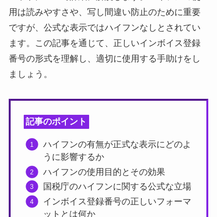
用は読みやすさや、写し間違い防止のために重要
ですが、公式な表示ではハイフンなしとされてい
ます。この記事を通じて、正しいインボイス登録
番号の形式を理解し、適切に使用する手助けをし
ましょう。
記事のポイント
ハイフンの有無が正式な表示にどのよ
うに影響するか
ハイフンの使用目的とその効果
国税庁のハイフンに関する公式な立場
インボイス登録番号の正しいフォーマ
ットとは何か