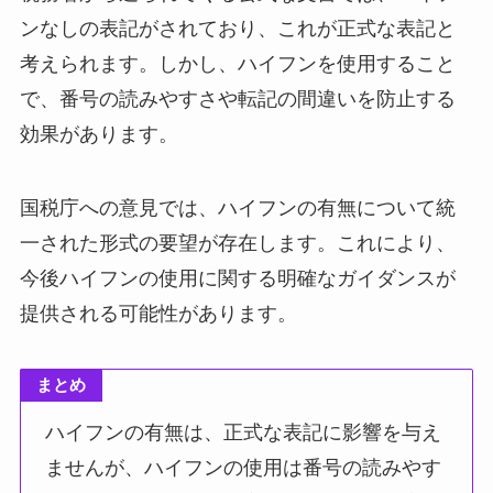
ンなしの表記がされており、これが正式な表記と
考えられます。しかし、ハイフンを使用すること
で、番号の読みやすさや転記の間違いを防止する
効果があります。
国税庁への意見では、ハイフンの有無について統
一された形式の要望が存在します。これにより、
今後ハイフンの使用に関する明確なガイダンスが
提供される可能性があります。
まとめ
ハイフンの有無は、正式な表記に影響を与え
ませんが、ハイフンの使用は番号の読みやす