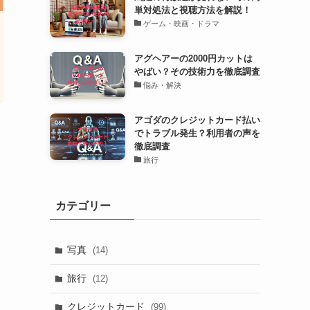
単対処法と視聴方法を解説！
ゲーム・映画・ドラマ
アグヘアーの2000円カットは
やばい？その技術力を徹底調査
悩み・解決
アゴダのクレジットカード払い
でトラブル発生？利用者の声を
徹底調査
旅行
カテゴリー
写真
(14)
旅行
(12)
クレジットカード
(99)