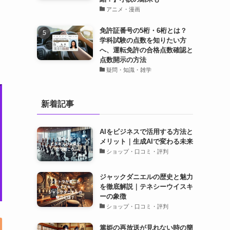
アニメ・漫画
免許証番号の5桁・6桁とは？
学科試験の点数を知りたい方
へ、運転免許の合格点数確認と
点数開示の方法
疑問・知識・雑学
新着記事
AIをビジネスで活用する方法と
メリット｜生成AIで変わる未来
ショップ・口コミ・評判
ジャックダニエルの歴史と魅力
を徹底解説｜テネシーウイスキ
ーの象徴
ショップ・口コミ・評判
篤姫の再放送が見れない時の簡