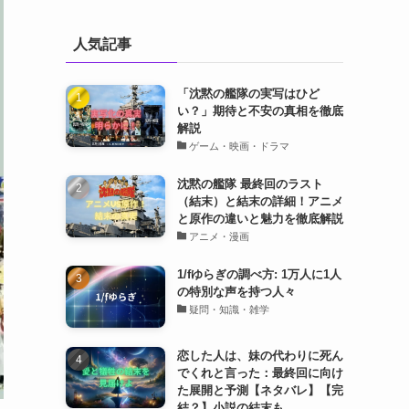
人気記事
「沈黙の艦隊の実写はひど
い？」期待と不安の真相を徹底
解説
ゲーム・映画・ドラマ
沈黙の艦隊 最終回のラスト
（結末）と結末の詳細！アニメ
と原作の違いと魅力を徹底解説
アニメ・漫画
1/fゆらぎの調べ方: 1万人に1人
の特別な声を持つ人々
疑問・知識・雑学
恋した人は、妹の代わりに死ん
でくれと言った：最終回に向け
た展開と予測【ネタバレ】【完
結？】小説の結末も