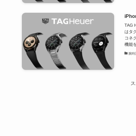
iP
TAG
はタ
コネ
機能を
腕時
ス