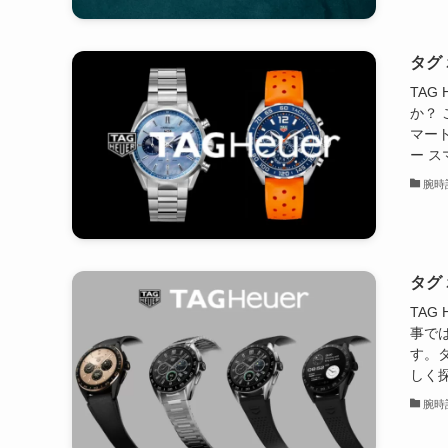
タグ
TAG
か？
マー
ー ス
腕時
タグ
TAG
事で
す。
しく探
腕時