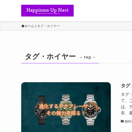
ホーム
タグ・ホイヤー
タグ・ホイヤー
– tag –
タグ
タグ
て、
は、
非、最
腕時