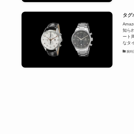
タグ
Ama
知られ
ート
なタイ
腕時