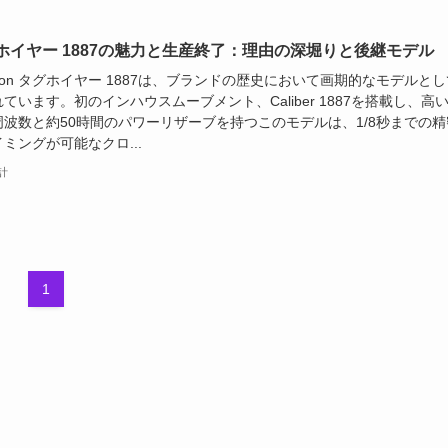
ホイヤー 1887の魅力と生産終了：理由の深堀りと後継モデル
zon タグホイヤー 1887は、ブランドの歴史において画期的なモデルとし
ています。初のインハウスムーブメント、Caliber 1887を搭載し、高
周波数と約50時間のパワーリザーブを持つこのモデルは、1/8秒までの精
ミングが可能なクロ...
計
1