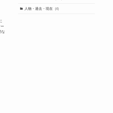
人物・過去・現在
(4)
に
ヤー
的な