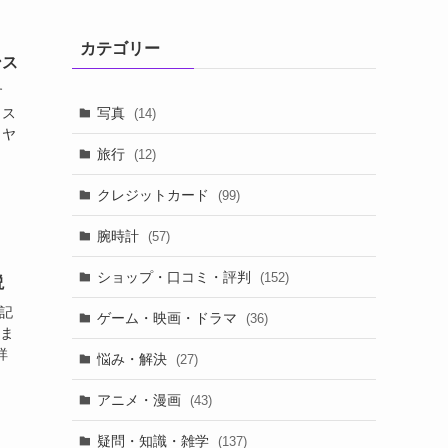
カテゴリー
ンス
す
写真
 ス
(14)
イヤ
旅行
(12)
クレジットカード
(99)
腕時計
(57)
ショップ・口コミ・評判
(152)
説
の記
ゲーム・映画・ドラマ
(36)
しま
詳
悩み・解決
(27)
アニメ・漫画
(43)
疑問・知識・雑学
(137)