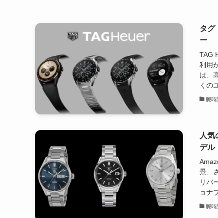
タグ
ー
TAG
利用
は、
くのユ
腕時
人気
デル
Ama
景、
リバ
ョナブ
腕時