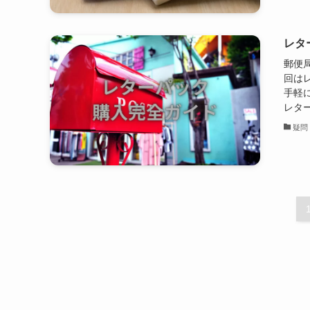
レタ
郵便
回は
手軽
レター
疑問