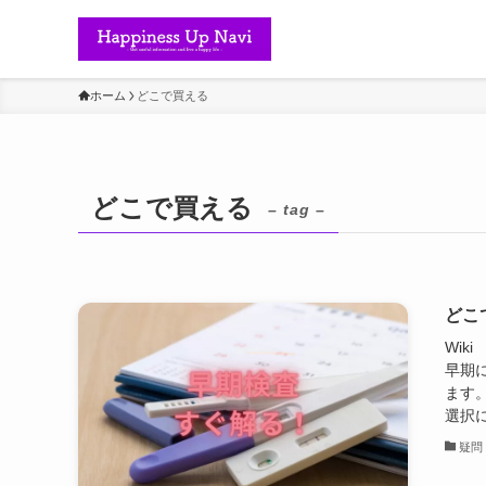
ホーム
どこで買える
どこで買える
– tag –
どこ
Wi
早期
ます
選択に
疑問